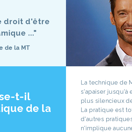
 droit d'être
mique ..."
e de la MT
La technique de M
s'apaiser jusqu'à 
e-t-il
plus silencieux d
ique de la
La pratique est t
d'autres pratique
n'implique aucune