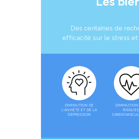
Les bien
Des centaines de rech
efficacité sur le stress et
DIMINUTION DE
DIMINUTION
L'ANXIÉTÉ ET DE LA
RISQUES
DÉPRESSION
CARDIOVASCUL