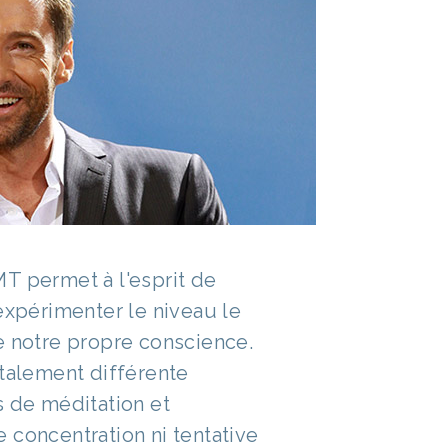
T permet à l'esprit de
expérimenter le niveau le
e notre propre conscience.
otalement différente
s de méditation et
 concentration ni tentative