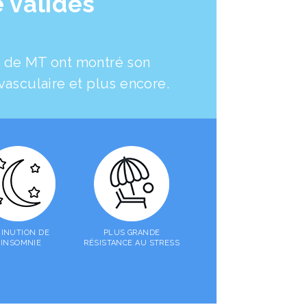
é validés
e de MT ont montré son
iovasculaire et plus encore.
MINUTION DE
PLUS GRANDE
'INSOMNIE
RÉSISTANCE AU STRESS