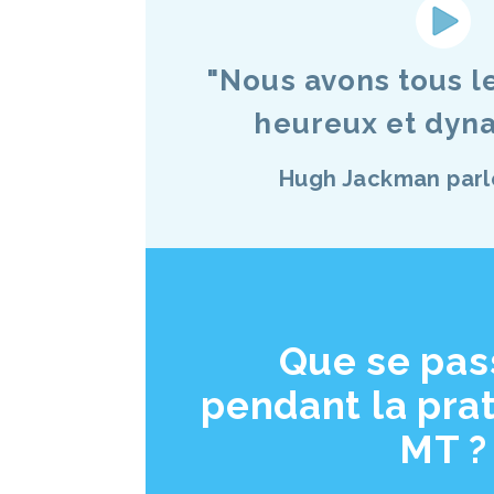
"Nous avons tous le
heureux et dyna
Hugh Jackman parl
Que se pass
pendant la prat
MT ?