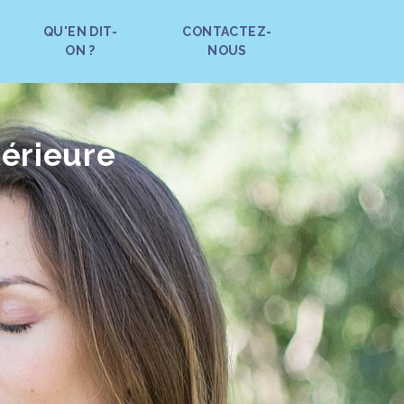
QU'EN DIT-
CONTACTEZ-
ON ?
NOUS
térieure