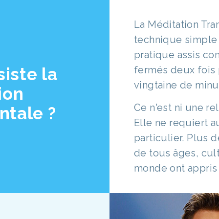
La Méditation Tra
technique simple 
pratique assis co
iste la
fermés deux fois 
vingtaine de minu
ion
Ce n'est ni une re
ntale ?
Elle ne requiert a
particulier. Plus 
de tous âges, cult
monde ont appris 