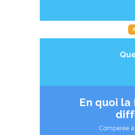
Que
En quoi la
dif
Comparée à 