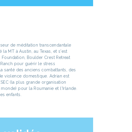
sseur de méditation transcendantale
é la MT à Austin, au Texas, et s'est
 Foundation, Boulder Crest Retreat
anch pour guérir le stress
 la santé des anciens combattants, des
de violence domestique. Adrian est
IESEC (la plus grande organisation
 monde) pour la Roumanie et l'Irlande.
nes enfants.