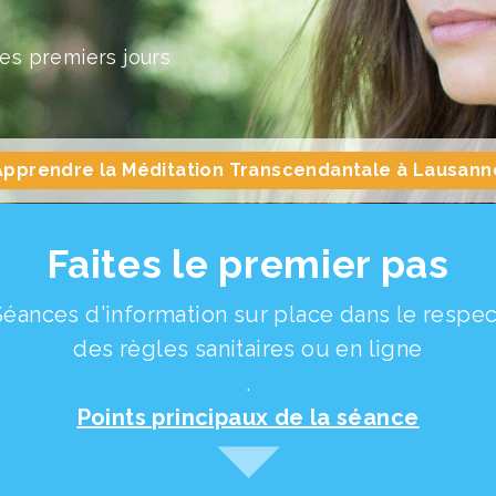
les premiers jours
Apprendre la Méditation Transcendantale à Lausann
Faites le premier pas
Séances d'information sur place dans le respec
des règles sanitaires ou en ligne
.
Points principaux de la séance