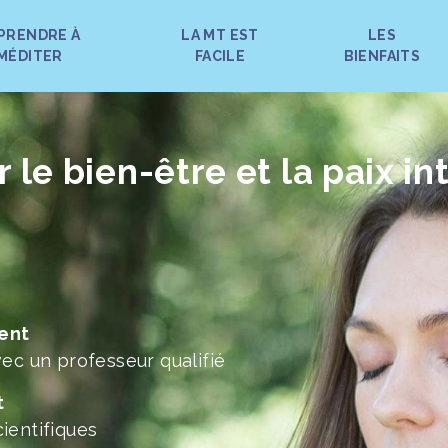
PRENDRE À
LA MT EST
LES
MÉDITER
FACILE
BIENFAITS
le bien-être et la paix in
ent
ec un professeur qualifié
t
ientifiques