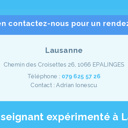
en contactez-nous pour un rende
Lausanne
Chemin des Croisettes 26, 1066 EPALINGES
Téléphone :
079 625 57 26
Contact : Adrian Ionescu
nseignant expérimenté à 