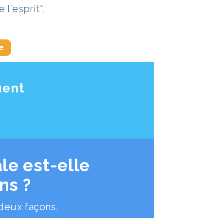
 l'esprit".
e
uent
le est-elle
ns ?
deux façons.