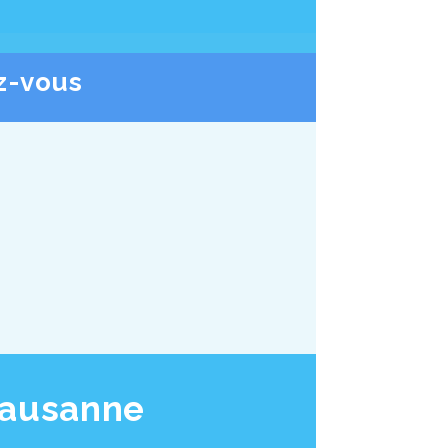
z-vous
Lausanne