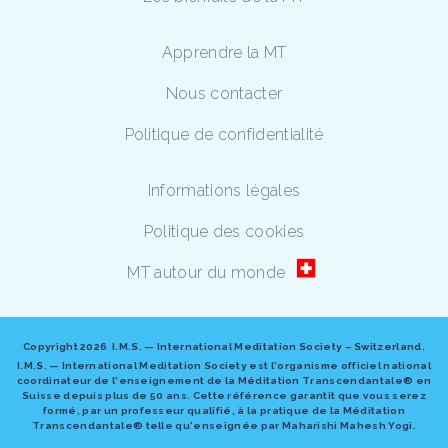
Apprendre la MT
Nous contacter
Politique de confidentialité
Informations légales
Politique des cookies
MT autour du monde
Copyright
2026 I.M.S. — International Meditation Society – Switzerland.
I.M.S. — International Meditation Society est l'organisme officiel national
coordinateur de l'enseignement de la Méditation Transcendantale® en
Suisse depuis plus de 50 ans. Cette référence garantit que vous serez
formé, par un professeur qualifié, à la pratique de la Méditation
Transcendantale® telle qu'enseignée par Maharishi Mahesh Yogi.