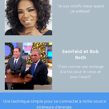
"Je suis 1000% mieux quand
j'ai pratiqué"
Seinfeld et Bob
Roth
"C'est comme une recharge
à la fois pour le corps et
pour l'esprit"
Une technique simple pour se connecter à notre source
intérieure d'énergie,