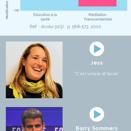
Réf. :
Stroke
31(3) : p. 568-573, 2000
Jess
"C'est simple et facile"
Barry Sommers