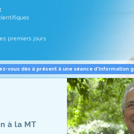
t
ientifiques
les premiers jours
vez-vous dès à présent à une séance d'information g
n à la MT