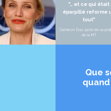
"… et ce qui était
éparpillé reforme 
tout"
Cameron Diaz parle de sa pra
de la MT
Que s
quand 