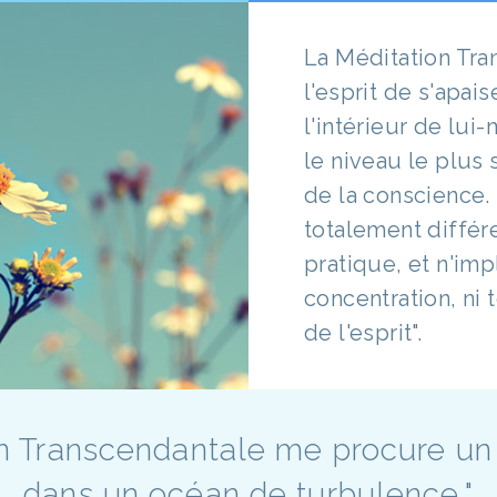
La Méditation Tra
l'esprit de s'apai
l'intérieur de lu
le niveau le plus 
de la conscience.
totalement différ
pratique, et n'im
concentration, ni t
de l'esprit".
on Transcendantale me procure un 
dans un océan de turbulence."