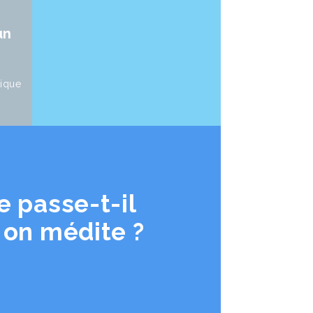
un
tique
e passe-t-il
on médite ?