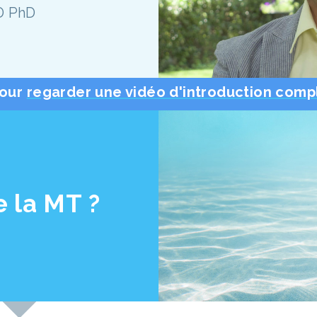
D PhD
pour
regarder une vidéo d'introduction compl
 la MT ?