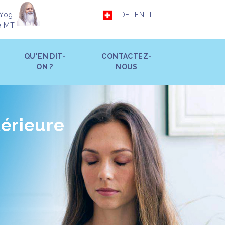
Yogi
DE
EN
IT
e MT
QU'EN DIT-
CONTACTEZ-
ON ?
NOUS
térieure