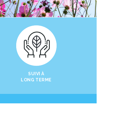
SUIVI À
LONG TERME