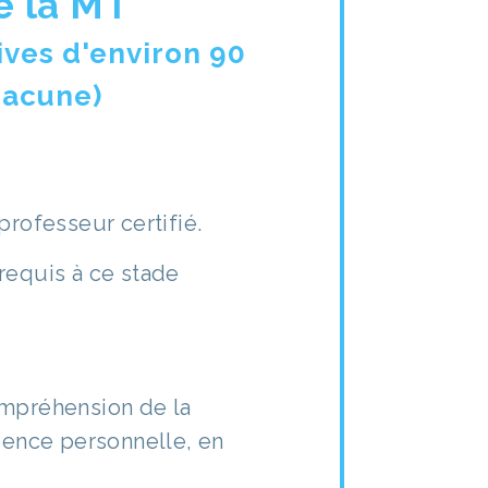
e la MT
ives d'environ 90
hacune)
professeur certifié.
requis à ce stade
ompréhension de la
rience personnelle, en