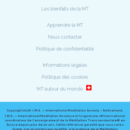
Les bienfaits de la MT
Apprendre la MT
Nous contacter
Politique de confidentialité
Informations légales
Politique des cookies
MT autour du monde
Copyright
2026 I.M.S. — International Meditation Society – Switzerland.
I.M.S. — International Meditation Society est l'organisme officiel national
coordinateur de l'enseignement de la Méditation Transcendantale® en
Suisse depuis plus de 50 ans. Cette référence garantit que vous serez
formé, par un professeur qualifié, à la pratique de la Méditation