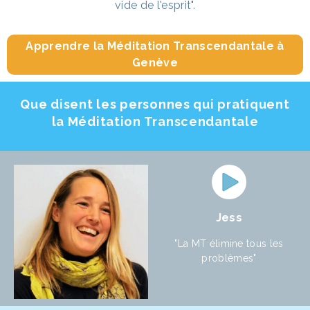
vide de l'esprit".
Apprendre la Méditation Transcendantale à
Genève
Que disent les personnes qui pratiquent
la Méditation Transcendantale
Jess
"La MT élimine tous les
problèmes"