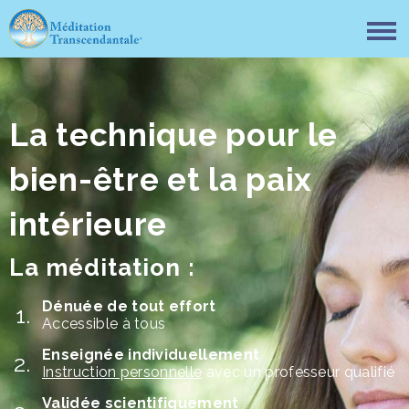
La technique pour le
bien-être et la paix
intérieure
La méditation :
Dénuée de tout effort
Accessible à tous
Enseignée individuellement
Instruction personnelle
avec un professeur qualifié
Validée scientifiquement