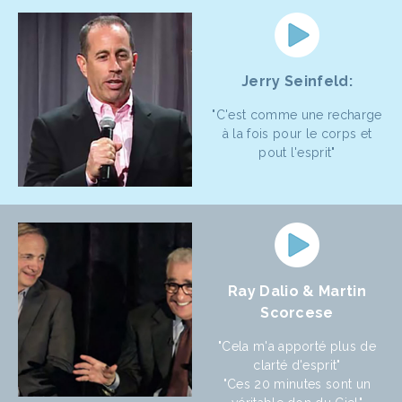
Jerry Seinfeld:
"C'est comme une recharge
à la fois pour le corps et
pout l'esprit"
Ray Dalio & Martin
Scorcese
"Cela m'a apporté plus de
clarté d'esprit"
"Ces 20 minutes sont un